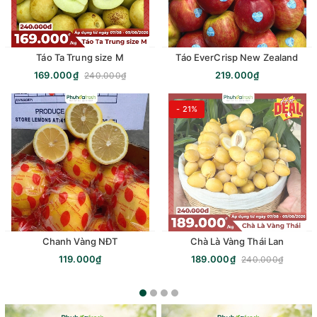
Táo Ta Trung size M
Táo EverCrisp New Zealand
169.000₫
219.000₫
240.000₫
- 21%
Chanh Vàng NĐT
Chà Là Vàng Thái Lan
119.000₫
189.000₫
240.000₫