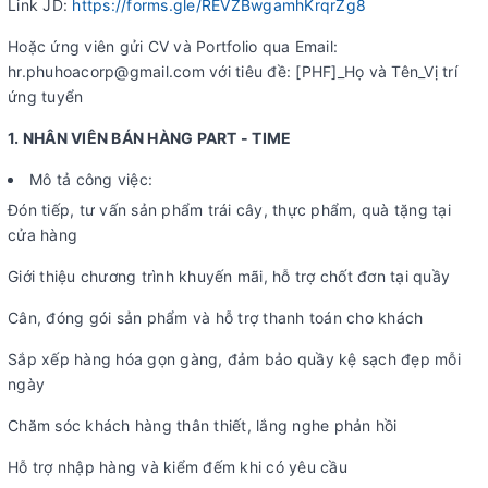
Link JD:
https://forms.gle/REVZBwgamhKrqrZg8
Hoặc ứng viên gửi CV và Portfolio qua Email:
hr.phuhoacorp@gmail.com với tiêu đề: [PHF]_Họ và Tên_Vị trí
ứng tuyển
1. NHÂN VIÊN BÁN HÀNG PART - TIME
Mô tả công việc:
Đón tiếp, tư vấn sản phẩm trái cây, thực phẩm, quà tặng tại
cửa hàng
Giới thiệu chương trình khuyến mãi, hỗ trợ chốt đơn tại quầy
Cân, đóng gói sản phẩm và hỗ trợ thanh toán cho khách
Sắp xếp hàng hóa gọn gàng, đảm bảo quầy kệ sạch đẹp mỗi
ngày
Chăm sóc khách hàng thân thiết, lắng nghe phản hồi
Hỗ trợ nhập hàng và kiểm đếm khi có yêu cầu