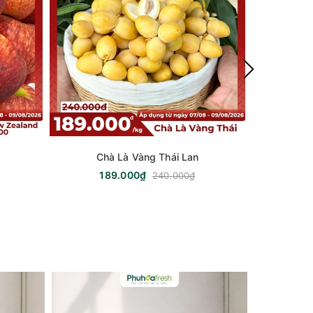
Chà Là Vàng Thái Lan
189.000₫
1
240.000₫