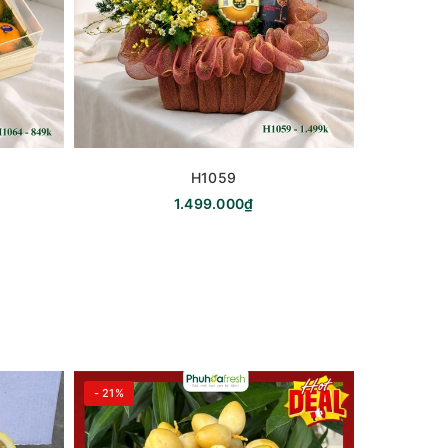
H1059
1.499.000₫
- 21%