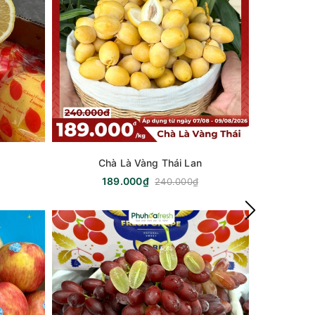
Chà Là Vàng Thái Lan
189.000₫
240.000₫
- 7%