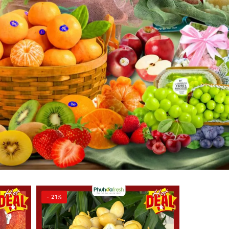
- 21%
- 23%