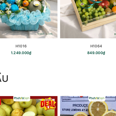
H1016
H1064
1.249.000₫
849.000₫
ẨU