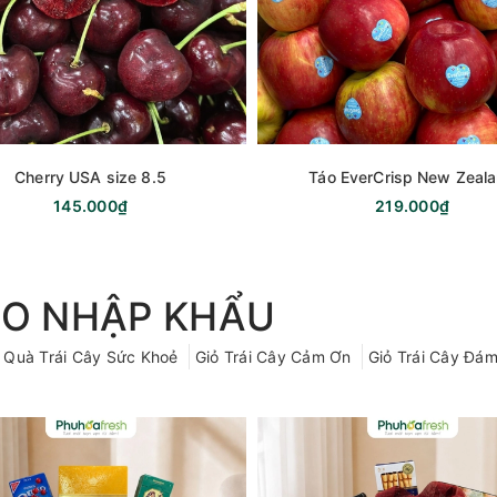
Cherry USA size 8.5
Táo EverCrisp New Zeal
145.000₫
219.000₫
ẸO NHẬP KHẨU
 Quà Trái Cây Sức Khoẻ
Giỏ Trái Cây Cảm Ơn
Giỏ Trái Cây Đám