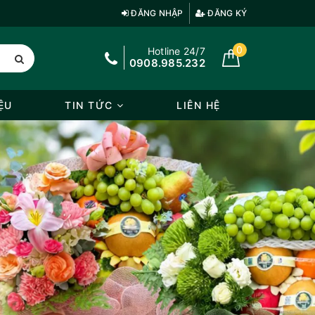
ĐĂNG NHẬP
ĐĂNG KÝ
0
Hotline 24/7
0908.985.232
ỆU
TIN TỨC
LIÊN HỆ