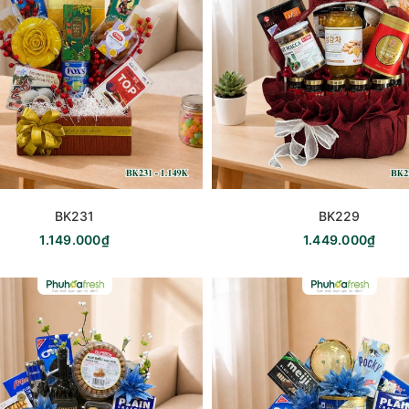
BK231
BK229
1.149.000₫
1.449.000₫