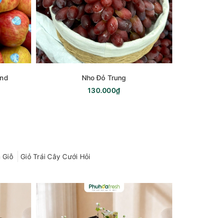
and
Nho Đỏ Trung
130.000₫
2
 Giỗ
Giỏ Trái Cây Cưới Hỏi