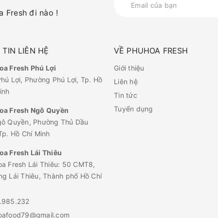
 Fresh đi nào !
TIN LIÊN HỆ
VỀ PHUHOA FRESH
a Fresh Phú Lợi
Giới thiệu
hú Lợi, Phường Phú Lợi, Tp. Hồ
Liên hệ
inh
Tin tức
Tuyển dụng
oa Fresh Ngô Quyền
gô Quyền, Phường Thủ Dầu
Tp. Hồ Chí Minh
a Fresh Lái Thiêu
a Fresh Lái Thiêu: 50 CMT8,
g Lái Thiêu, Thành phố Hồ Chí
.985.232
oafood79@gmail.com