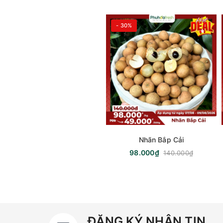
- 30%
Nhãn Bắp Cải
98.000₫
140.000₫
ĐĂNG KÝ NHẬN TIN