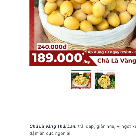
Chà Là Vàng Thái Lan:
trái đẹp, giòn nhẹ, vị ngọt 
đậm ăn cực ngon ạ!