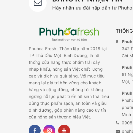
Hãy nhận ưu đãi hấp dẫn từ Phuhoa
THÔNG 
Phuho
342 P
Phuhoa Fresh- Thành lập năm 2018 tại
TP Thủ Dầu Một, Bình Dương, là hệ
Chí M
thống cửa hàng thực phẩm trái cây
Phuh
nhập khẩu, nông sản Việt chất lượng
61 N
cao và dịch vụ quà tặng. Với mục tiêu
Một, 
mang lại giá trị bền vững cho khách
hàng và cộng đồng, chúng tôi không
Phuho
ngừng nỗ lực phát triển hệ sinh thái tiêu
Phuho
dùng thực phẩm sạch, an toàn và giàu
phườn
dinh dưỡng, góp phần nâng cao uy tín
Minh
của nông sản thương hiệu Việt.
0908
phuh