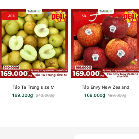
- 30%
- 15%
Táo Ta Trung size M
Táo Envy New Zealand
169.000₫
169.000₫
240.000₫
199.000₫