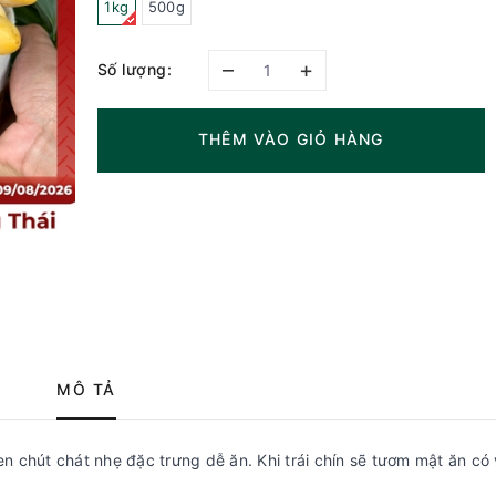
1kg
500g
–
+
Số lượng:
THÊM VÀO GIỎ HÀNG
MÔ TẢ
xen chút chát nhẹ đặc trưng dễ ăn. Khi trái chín sẽ tươm mật ăn có 