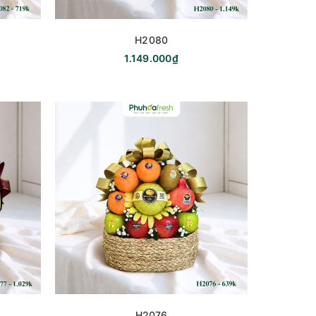
H2080
1.149.000₫
H2076