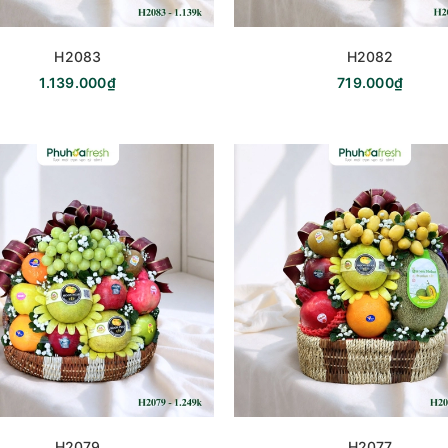
H2083
H2082
1.139.000₫
719.000₫
H2079
H2077