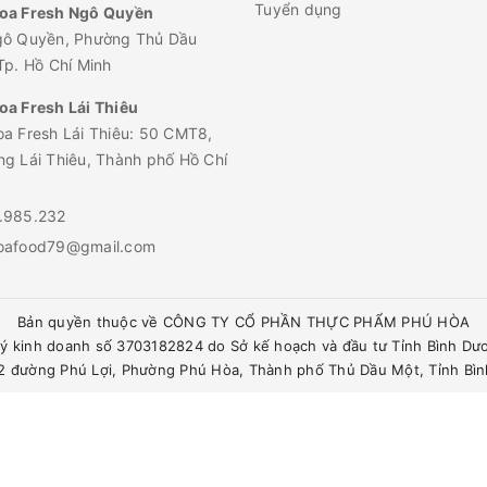
Tuyển dụng
oa Fresh Ngô Quyền
gô Quyền, Phường Thủ Dầu
Tp. Hồ Chí Minh
a Fresh Lái Thiêu
a Fresh Lái Thiêu: 50 CMT8,
g Lái Thiêu, Thành phố Hồ Chí
.985.232
oafood79@gmail.com
Bản quyền thuộc về CÔNG TY CỔ PHẦN THỰC PHẨM PHÚ HÒA
ý kinh doanh số 3703182824 do Sở kế hoạch và đầu tư Tỉnh Bình Dư
342 đường Phú Lợi, Phường Phú Hòa, Thành phố Thủ Dầu Một, Tỉnh Bì