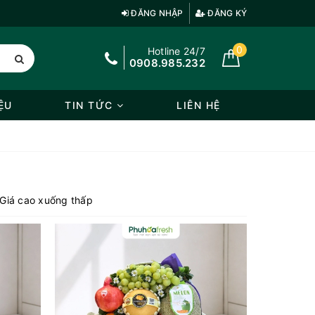
ĐĂNG NHẬP
ĐĂNG KÝ
0
Hotline 24/7
0908.985.232
ỆU
TIN TỨC
LIÊN HỆ
Giá cao xuống thấp