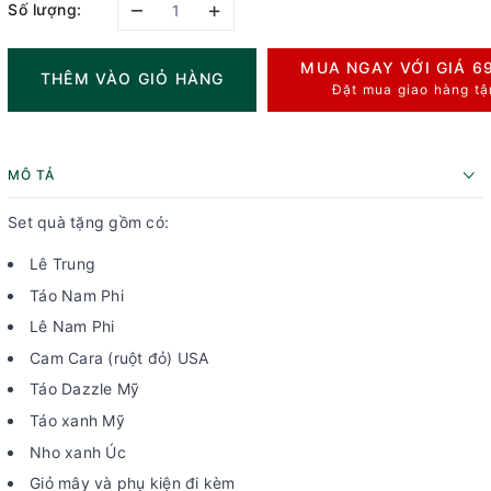
–
+
Số lượng:
MUA NGAY VỚI GIÁ
6
THÊM VÀO GIỎ HÀNG
Đặt mua giao hàng tậ
MÔ TẢ
Set quà tặng gồm có:
Lê Trung
Táo Nam Phi
Lê Nam Phi
Cam Cara (ruột đỏ) USA
Táo Dazzle Mỹ
Táo xanh Mỹ
Nho xanh Úc
Giỏ mây và phụ kiện đi kèm