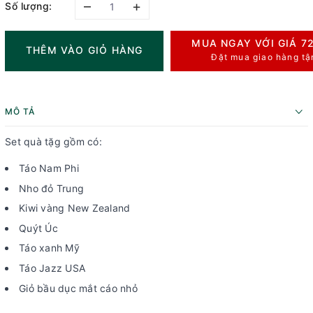
–
+
Số lượng:
MUA NGAY VỚI GIÁ
7
THÊM VÀO GIỎ HÀNG
Đặt mua giao hàng tậ
MÔ TẢ
Set quà tặg gồm có:
Táo Nam Phi
Nho đỏ Trung
Kiwi vàng New Zealand
Quýt Úc
Táo xanh Mỹ
Táo Jazz USA
Giỏ bầu dục mắt cáo nhỏ