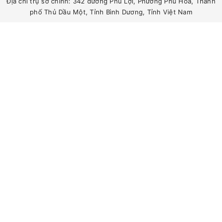
Địa chỉ trụ sở chính: 342 đường Phú Lợi, Phường Phú Hòa, Thành
phố Thủ Dầu Một, Tỉnh Bình Dương, Tỉnh Việt Nam