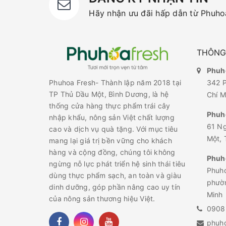
Hãy nhận ưu đãi hấp dẫn từ Phuhoa
THÔNG 
Phuho
342 P
Phuhoa Fresh- Thành lập năm 2018 tại
TP Thủ Dầu Một, Bình Dương, là hệ
Chí M
thống cửa hàng thực phẩm trái cây
Phuh
nhập khẩu, nông sản Việt chất lượng
61 N
cao và dịch vụ quà tặng. Với mục tiêu
Một, 
mang lại giá trị bền vững cho khách
hàng và cộng đồng, chúng tôi không
Phuho
ngừng nỗ lực phát triển hệ sinh thái tiêu
Phuho
dùng thực phẩm sạch, an toàn và giàu
phườn
dinh dưỡng, góp phần nâng cao uy tín
Minh
của nông sản thương hiệu Việt.
0908
phuh