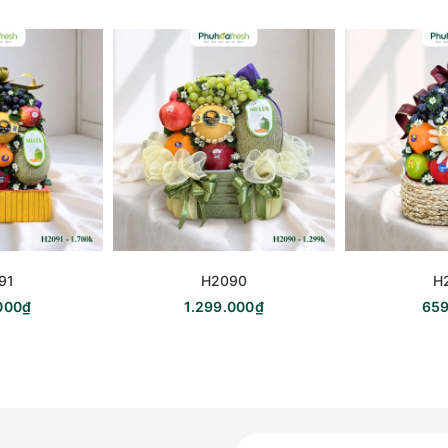
91
H2090
H
000₫
1.299.000₫
659