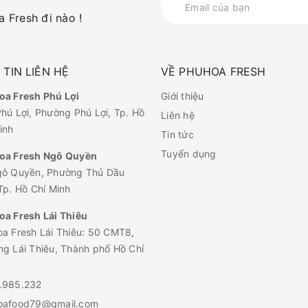
 Fresh đi nào !
TIN LIÊN HỆ
VỀ PHUHOA FRESH
a Fresh Phú Lợi
Giới thiệu
hú Lợi, Phường Phú Lợi, Tp. Hồ
Liên hệ
inh
Tin tức
Tuyển dụng
oa Fresh Ngô Quyền
gô Quyền, Phường Thủ Dầu
Tp. Hồ Chí Minh
a Fresh Lái Thiêu
a Fresh Lái Thiêu: 50 CMT8,
g Lái Thiêu, Thành phố Hồ Chí
.985.232
oafood79@gmail.com