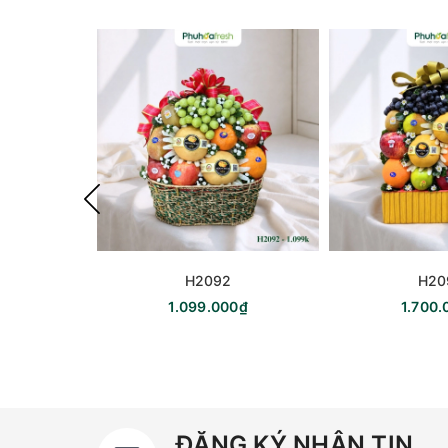
H2092
H20
1.099.000₫
1.700.
ĐĂNG KÝ NHẬN TIN