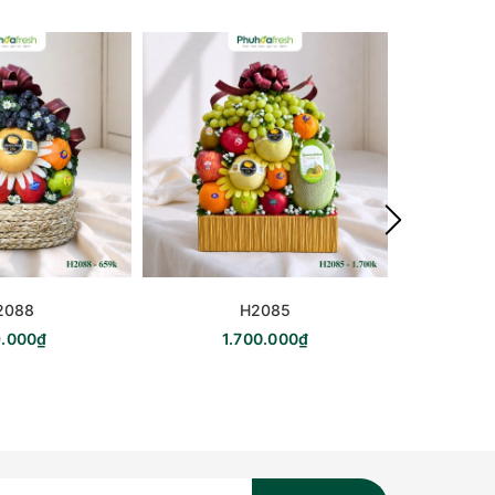
2088
H2085
.000₫
1.700.000₫
5