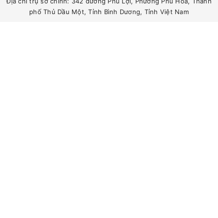
Địa chỉ trụ sở chính: 342 đường Phú Lợi, Phường Phú Hòa, Thành
phố Thủ Dầu Một, Tỉnh Bình Dương, Tỉnh Việt Nam