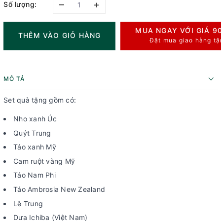
–
+
Số lượng:
MUA NGAY VỚI GIÁ
9
THÊM VÀO GIỎ HÀNG
Đặt mua giao hàng tậ
MÔ TẢ
Set quà tặng gồm có:
Nho xanh Úc
Quýt Trung
Táo xanh Mỹ
Cam ruột vàng Mỹ
Táo Nam Phi
Táo Ambrosia New Zealand
Lê Trung
Dưa Ichiba (Việt Nam)