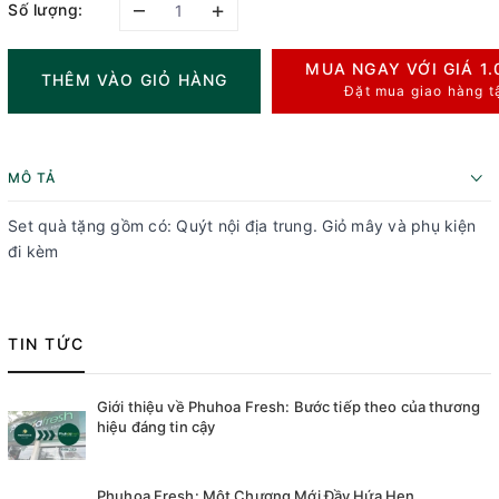
–
+
Số lượng:
MUA NGAY VỚI GIÁ
1
THÊM VÀO GIỎ HÀNG
Đặt mua giao hàng t
MÔ TẢ
Set quà tặng gồm có: Quýt nội địa trung. Giỏ mây và phụ kiện
đi kèm
TIN TỨC
Giới thiệu về Phuhoa Fresh: Bước tiếp theo của thương
hiệu đáng tin cậy
Phuhoa Fresh: Một Chương Mới Đầy Hứa Hẹn