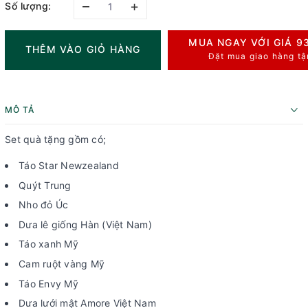
–
+
Số lượng:
MUA NGAY VỚI GIÁ
9
THÊM VÀO GIỎ HÀNG
Đặt mua giao hàng tậ
MÔ TẢ
Set quà tặng gồm có;
Táo Star Newzealand
Quýt Trung
Nho đỏ Úc
Dưa lê giống Hàn (Việt Nam)
Táo xanh Mỹ
Cam ruột vàng Mỹ
Táo Envy Mỹ
Dưa lưới mật Amore Việt Nam