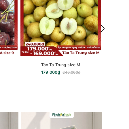
Táo Ta Trung size M
Ch
179.000₫
2
240.000₫