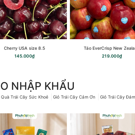
Cherry USA size 8.5
Táo EverCrisp New Zeal
145.000₫
219.000₫
ẸO NHẬP KHẨU
 Quà Trái Cây Sức Khoẻ
Giỏ Trái Cây Cảm Ơn
Giỏ Trái Cây Đám