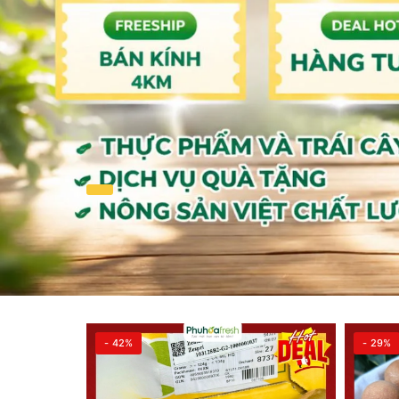
- 42%
- 29%