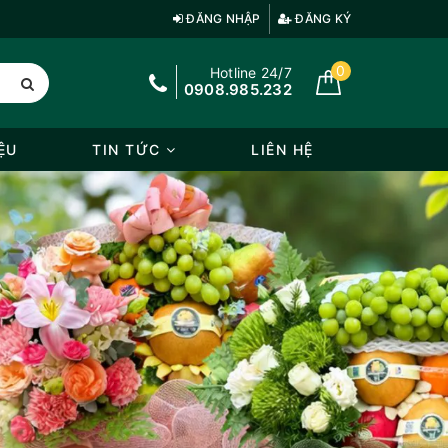
ĐĂNG NHẬP
ĐĂNG KÝ
0
Hotline 24/7
0908.985.232
ỆU
TIN TỨC
LIÊN HỆ