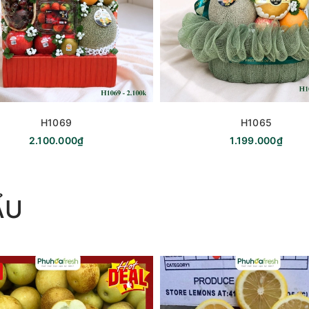
H1069
H1065
2.100.000₫
1.199.000₫
ẨU