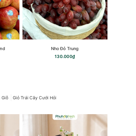
and
Nho Đỏ Trung
130.000₫
2
 Giỗ
Giỏ Trái Cây Cưới Hỏi