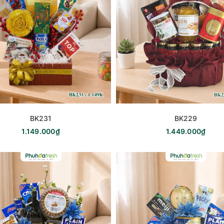
BK231
BK229
1.149.000₫
1.449.000₫