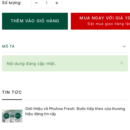
–
+
Số lượng:
MUA NGAY VỚI GIÁ
1
THÊM VÀO GIỎ HÀNG
Đặt mua giao hàng tậ
MÔ TẢ
×
Nội dung đang cập nhật.
TIN TỨC
Giới thiệu về Phuhoa Fresh: Bước tiếp theo của thương
hiệu đáng tin cậy