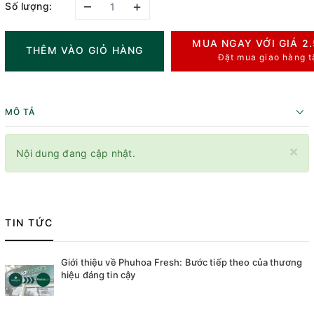
–
+
Số lượng:
MUA NGAY VỚI GIÁ
2
THÊM VÀO GIỎ HÀNG
Đặt mua giao hàng t
MÔ TẢ
×
Nội dung đang cập nhật.
TIN TỨC
Giới thiệu về Phuhoa Fresh: Bước tiếp theo của thương
hiệu đáng tin cậy