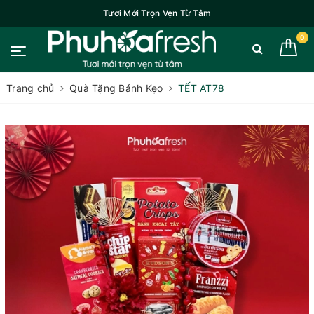
Tươi Mới Trọn Vẹn Từ Tâm
0
Trang chủ
Quà Tặng Bánh Kẹo
TẾT AT78