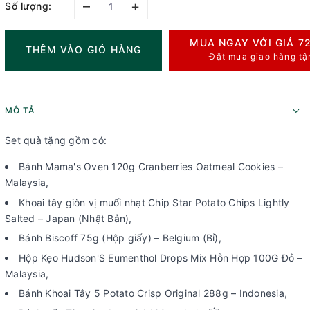
–
+
Số lượng:
MUA NGAY VỚI GIÁ
7
THÊM VÀO GIỎ HÀNG
Đặt mua giao hàng tậ
MÔ TẢ
Set quà tặng gồm có:
Bánh Mama's Oven 120g Cranberries Oatmeal Cookies –
Malaysia,
Khoai tây giòn vị muối nhạt Chip Star Potato Chips Lightly
Salted – Japan (Nhật Bản),
Bánh Biscoff 75g (Hộp giấy) – Belgium (Bỉ),
Hộp Kẹo Hudson'S Eumenthol Drops Mix Hỗn Hợp 100G Đỏ –
Malaysia,
Bánh Khoai Tây 5 Potato Crisp Original 288g – Indonesia,