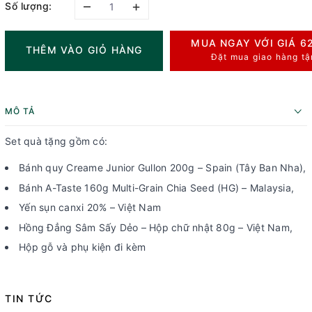
–
+
Số lượng:
MUA NGAY VỚI GIÁ
6
THÊM VÀO GIỎ HÀNG
Đặt mua giao hàng tậ
MÔ TẢ
Set quà tặng gồm có:
Bánh quy Creame Junior Gullon 200g – Spain (Tây Ban Nha),
Bánh A-Taste 160g Multi-Grain Chia Seed (HG) – Malaysia,
Yến sụn canxi 20% – Việt Nam
Hồng Đẳng Sâm Sấy Dẻo – Hộp chữ nhật 80g – Việt Nam,
Hộp gỗ và phụ kiện đi kèm
TIN TỨC