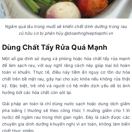
Ngâm quá lâu trong muối sẽ khiến chất dinh dưỡng trong rau
củ hữu cơ bị phân hủy.@doanhnghieptiepthi.vn
Dùng Chất Tẩy Rửa Quá Mạnh
Một số gia đình sử dụng xà phòng hoặc hóa chất tẩy rửa mạnh
để làm sạch rau, với suy nghĩ rằng cách này giúp loại bỏ hoàn
toàn vi khuẩn. Thực tế, điều này tiềm ẩn nguy cơ tồn dư hóa
chất trên bề mặt rau, gây hại cho sức khỏe nếu không rửa thật
kỹ. Đặc biệt, trẻ nhỏ và người có hệ miễn dịch yếu dễ bị ảnh
hưởng bởi các hóa chất còn sót lại.
Giải pháp an toàn là chỉ dùng nước sạch hoặc dung dịch giấm
pha loãng ( thường sẽ theo công thức 1 muỗng giấm cho 1 lít
nước) để ngâm rau trong thời gian ngắn. Đây là cách được các
chuyên gia dinh dưỡng khuyến nghị vì an toàn, không làm biến
chất thực phẩm.