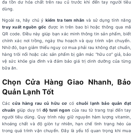
đa tồn dư hóa chất trên rau củ trước khi đến tay người tiêu
dùng.
Ngoài ra, hãy chú ý
kiểm tra tem nhãn
và sử dụng tính năng
truy xuất nguồn gốc
được in trên bao bì hoặc thông qu
a mã
QR code. Điều này giúp bạn xác minh thông tin sản phẩm, biết
chính xác nơi trồng, ngày thu hoạch và quy trình vận chuyển.
Nhờ đó, bạn giảm thiểu nguy cơ mua phải rau không đạt chuẩn,
hàng trôi nổi hoặc các sản phẩm bị gắn mác “hữu cơ” giả, bảo
vệ sức khỏe gia đình và đảm bảo giá trị dinh dưỡng của từng
bữa ăn.
Chọn Cửa Hàng Giao Nhanh, Bảo
Quản Lạnh Tốt
Các
cửa hàng rau củ hữu cơ
có
chuỗi lạnh bảo quản đạt
chuẩn
giúp duy trì
độ tươi ngon
của rau từ
trang trại đến tay
người tiêu dùng. Quy trình này giữ nguyên hàm lượng vitamin,
khoáng chất và đ
ộ giòn tự nhiên, hạn chế tình trạng héo úa
trong quá trình vận chuyển. Đây là yếu tố quan trọng khi mua