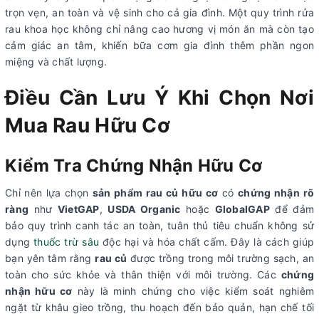
trọn vẹn, an toàn và vệ sinh cho cả gia đình. Một quy trình rửa
rau khoa học không chỉ nâng cao hương vị món ăn mà còn tạo
cảm giác an tâm, khiến bữa cơm gia đình thêm phần ngon
miệng và chất lượng.
Điều Cần Lưu Ý Khi Chọn Nơi
Mua Rau Hữu Cơ
Kiểm Tra Chứng Nhận Hữu Cơ
Chỉ nên lựa chọn
sản phẩm rau củ hữu cơ
có
chứng nhận rõ
ràng
như
VietGAP
,
USDA Organic
hoặc
GlobalGAP
để đảm
bảo
quy trình canh tác an toàn, tuân
thủ tiêu ch
uẩn không sử
dụng
thuốc trừ sâu
độc hại và hóa chất cấm.
Đây là cách giúp
bạn yên tâm rằng
rau củ
được trồng trong môi trường sạch, an
toàn cho sức khỏe và thân thiện với môi trường. Các
chứng
nhận hữu cơ
này là minh chứng cho vi
ệc kiểm soát nghiêm
ngặt từ khâu gieo trồng, thu hoạch đến bảo quản, hạn chế tối