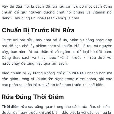
Vậy thì đâu mới là cách để rửa rau củ hữu cơ một cách đúng
chuẩn để giữ nguyên dưỡng chất nói chung và vitamin nói
riêng? Hãy cùng Phuhoa Fresh xem qua nhé!
Chuẩn Bị Trước Khi Rửa
Trước khi bắt đầu, hãy nhặt bỏ lá úa, phần hư hỏng hoặc dập
nát để hạn chế lây nhiễm chéo vi khuẩn. Nếu là rau củ nguyên
cây, bạn nên cắt bỏ phần rễ và ngâm sơ để loại bỏ đất bám.
Dùng thau sạch và thay nước 1–2 lần trước khi rửa dưới vòi
nước chảy để tăng hiệu quả làm sạch.
Việc chuẩn bị kỹ lưỡng không chỉ giúp
rửa rau
nhanh hơn mà
còn giảm lượng vi khuẩn tồn đọng trong nước ngâm, giữ cho
các phần rau còn lại tươi và an toàn hơn trước khi chế biến.
Rửa Đúng Thời Điểm
Thời điểm rửa rau
cũng quan trọng như cách rửa. Rau chỉ nên
được rửa ngay trước khi chế biến, đặc biệt là với các loại rau lá