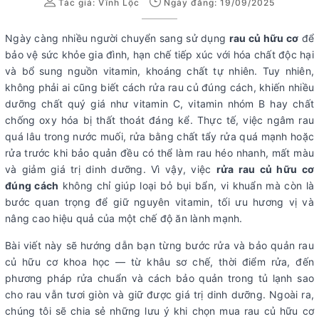
Tác giả:
Vĩnh Lộc
Ngày đăng: 19/09/2025
Ngày càng nhiều người chuyển sang sử dụng
rau củ hữu cơ
để
bảo vệ sức khỏe gia đình, hạn chế tiếp xúc với hóa chất độc hại
và bổ sung nguồn vitamin, khoáng chất tự nhiên. Tuy nhiên,
không phải ai cũng biết cách rửa rau củ đúng cách, khiến nhiều
dưỡng chất quý giá như vitamin C, vitamin nhóm B hay chất
chống oxy hóa bị thất thoát đáng kể. Thực tế, việc ngâm rau
quá lâu trong nước muối, rửa bằng chất tẩy rửa quá mạnh hoặc
rửa trước khi bảo quản đều có thể làm rau héo nhanh, mất màu
và giảm giá trị dinh dưỡng. Vì vậy, việc
rửa rau củ hữu cơ
đúng cách
không chỉ giúp loại bỏ bụi bẩn, vi khuẩn mà còn là
bước quan trọng để giữ nguyên vitamin, tối ưu hương vị và
nâng cao hiệu quả của một chế độ ăn lành mạnh.
Bài viết này sẽ hướng dẫn bạn từng bước rửa và bảo quản rau
củ hữu cơ khoa học — từ khâu sơ chế, thời điểm rửa, đến
phương pháp rửa chuẩn và cách bảo quản trong tủ lạnh sao
cho rau vẫn tươi giòn và giữ được giá trị dinh dưỡng. Ngoài ra,
chúng tôi sẽ chia sẻ những lưu ý khi chọn mua rau củ hữu cơ