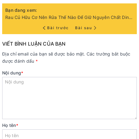
Bạn đang xem:
Rau Củ Hữu Cơ Nên Rửa Thế Nào Để Giữ Nguyên Chất Dinh Dưỡng?
Bài trước
Bài sau
VIẾT BÌNH LUẬN CỦA BẠN
Địa chỉ email của bạn sẽ được bảo mật. Các trường bắt buộc
được đánh dấu
*
Nội dung
*
Họ tên
*