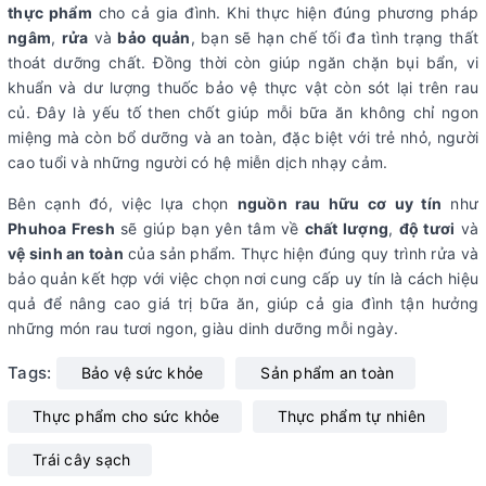
thực phẩm
cho cả gia đình. Khi thực hiện đúng phương pháp
ngâm
,
rửa
và
bảo quản
, bạn sẽ hạn chế tối đa tình trạng thất
thoát dưỡng chất. Đồng thời còn giúp ngăn chặn bụi bẩn, vi
khuẩn và dư lượng thuốc bảo vệ thực vật còn sót lại trên rau
củ. Đây là yếu tố then chốt giúp mỗi bữa ăn không chỉ ngon
miệng mà còn bổ dưỡng và an toàn, đặc biệt với trẻ nhỏ, người
cao tuổi và những người có hệ miễn dịch nhạy cảm.
Bên cạnh đó, việc lựa chọn
nguồn rau hữu cơ uy tín
như
Phuhoa Fresh
sẽ giúp bạn yên tâm về
chất lượng
,
độ tươi
và
vệ sinh an toàn
của sản phẩm. Thực hiện đúng quy trình rửa và
bảo quản kết hợp với việc chọn nơi cung cấp uy tín là cách hiệu
quả để nâng cao giá trị bữa ăn, giúp cả gia đình tận hưởng
những món rau tươi ngon, giàu dinh dưỡng mỗi ngày.
Tags:
Bảo vệ sức khỏe
Sản phẩm an toàn
Thực phẩm cho sức khỏe
Thực phẩm tự nhiên
Trái cây sạch