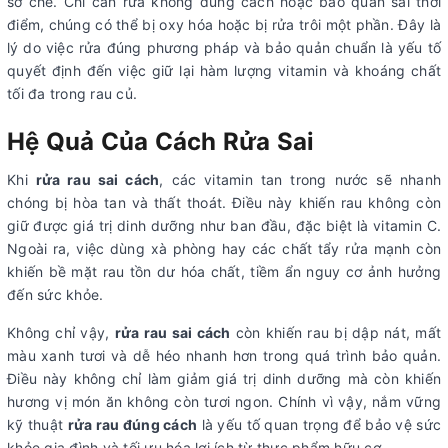
sơ chế. Chỉ cần rửa không đúng cách hoặc bảo quản sai thời
điểm, chúng có thể bị oxy hóa hoặc bị rửa trôi một phần. Đây là
lý do việc rửa đúng phương pháp và bảo quản chuẩn là yếu tố
quyết định đến việc giữ lại hàm lượng vitamin và khoáng chất
tối đa trong rau củ.
Hệ Quả Của Cách Rửa Sai
Khi
rửa rau sai cách
, các vitamin tan trong nước sẽ nhanh
chóng bị hòa tan và thất thoát. Điều này khiến rau không còn
giữ được giá trị dinh dưỡng như ban đầu, đặc biệt là vitamin C.
Ngoài ra, việc dùng xà phòng hay các chất tẩy rửa mạnh còn
khiến bề mặt rau tồn dư hóa chất, tiềm ẩn nguy cơ ảnh hưởng
đến sức khỏe.
Không chỉ vậy,
rửa rau sai cách
còn khiến rau bị dập nát, mất
màu xanh tươi và dễ héo nhanh hơn trong quá trình bảo quản.
Điều này không chỉ làm giảm giá trị dinh dưỡng mà còn khiến
hương vị món ăn không còn tươi ngon. Chính vì vậy, nắm vững
kỹ thuật
rửa rau đúng cách
là yếu tố quan trọng để bảo vệ sức
khỏe gia đình và tối ưu hóa lợi ích từ thực phẩm hữu cơ.