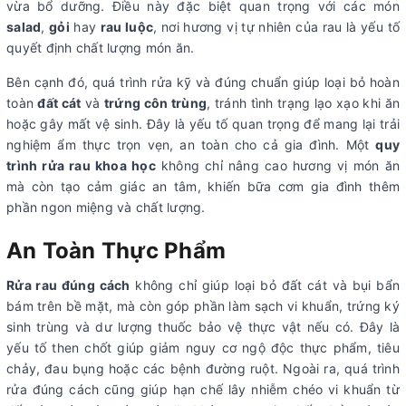
vừa bổ dưỡng. Điều này đặc biệt quan trọng với các món
salad
,
gỏi
hay
rau luộc
, nơi hương vị tự nhiên của rau là yếu tố
quyết định chất lượng món ăn.
Bên cạnh đó, quá trình rửa kỹ và đúng chuẩn giúp loại bỏ hoàn
toàn
đất cát
và
trứng côn trùng
, tránh tình trạng lạo xạo khi ăn
hoặc gây mất vệ sinh. Đây là yếu tố quan trọng để mang lại trải
nghiệm ẩm thực trọn vẹn, an toàn cho cả gia đình. Một
quy
trình rửa rau khoa học
không chỉ nâng cao hương vị món ăn
mà còn tạo cảm giác an tâm, khiến bữa cơm gia đình thêm
phần ngon miệng và chất lượng.
An Toàn Thực Phẩm
Rửa rau đúng cách
không chỉ giúp loại bỏ đất cát và bụi bẩn
bám trên bề mặt, mà còn góp phần làm sạch vi khuẩn, trứng ký
sinh trùng và dư lượng thuốc bảo vệ thực vật nếu có. Đây là
yếu tố then chốt giúp giảm nguy cơ ngộ độc thực phẩm, tiêu
chảy, đau bụng hoặc các bệnh đường ruột. Ngoài ra, quá trình
rửa đúng cách cũng giúp hạn chế lây nhiễm chéo vi khuẩn từ