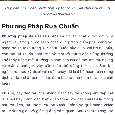
Hãy cân nhắc các bước thật kỹ trước khi bắt đầu rửa rau củ
hữu cơ.@alkaviva.vn
Phương Pháp Rửa Chuẩn
Phương pháp để rửa rau hữu cơ
chuẩn nhất được gợi ý là
ngâm rau trong nước sạch hoặc dung dịch giấm pha loãng với
nồng độ an toàn trong 1–2 phút. Bước này giúp loại bỏ bụi bẩn,
cặn đất, vi khuẩn bám trên bề mặt và trứng côn trùng thường
khó thấy bằng mắt thường. Ngâm quá lâu có thể làm rau bị úng
và mất vitamin, vì vậy cần tuân thủ đúng thời gian. Sau khi
ngâm, rửa rau kỹ dưới vòi nước chảy để loại bỏ hoàn toàn dung
dịch và tạp chất còn sót lại, đảm bảo rau an toàn trước khi chế
biến.
Khi rửa, hãy đảo rau nhẹ nhàng bằng tay để không làm dập nát
lá. Điều này càng đặc biệt quan trọng với các loại rau lá mỏng
như xà lách, rau thơm, cải bẹ xanh. Tránh vò quá mạnh khiến
rau mất độ giòn và giảm giá trị cảm quan. Sau khi rửa xong, để