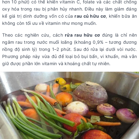
hơn 10 phút) có thể khiến vitamin C, folate và các chất chống
oxy hóa trong rau bị phân hủy nhanh. Điều này làm giảm đáng
kể giá trị dinh dưỡng vốn có của
rau củ hữu cơ
, khiến bữa ăn
không còn tối ưu về vitamin như mong muốn.
Theo các nghiên cứu, cách
rửa rau hữu cơ
đúng là chỉ nên
ngâm rau trong nước muối loãng (khoảng 0,9% – tương đương
nồng độ sinh lý) trong 1–2 phút. Sau đó rửa lại dưới vòi nước.
Phương pháp này vừa đủ để loại bỏ bụi bẩn, vi khuẩn, mà vẫn
giữ được phần lớn vitamin và khoáng chất tự nhiên.