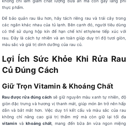
không chỉ làm giảm chất lượng bữa ăn mà còn gây lãng phí
thực phẩm.
Để bảo quản rau lâu hơn, hãy tách riêng rau và trái cây trong
các ngăn khác nhau của tủ lạnh. Bên cạnh đó, người tiêu dùng
có thể sử dụng hộp kín để hạn chế khí ethylene tiếp xúc với
rau. Đây là cách tự nhiên và an toàn giúp duy trì độ tươi giòn,
màu sắc và giá trị dinh dưỡng của rau củ.
Lợi Ích Sức Khỏe Khi Rửa Rau
Củ Đúng Cách
Giữ Trọn Vitamin & Khoáng Chất
Rau được rửa đúng cách
sẽ giữ nguyên màu xanh tự nhiên, độ
giòn đặc trưng và hương vị thanh mát, giúp món ăn trở nên hấp
dẫn và bắt mắt hơn. Việc duy trì kết cấu và màu sắc của rau
không chỉ nâng cao giá trị thẩm mỹ mà còn giữ lại tối đa
vitamin
và
khoáng chất
, mang đến bữa ăn vừa ngon miệng