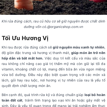
Khi rửa đúng cách, rau củ hữu cơ sẽ giữ nguyên được chất dinh
dưỡng vốn có.@organicshop.com.vn
Tối Ưu Hương Vị
Khi rau được rửa đúng cách sẽ
giữ nguyên màu xanh tự nhiên
,
độ giòn đặc trưng và hương vị thanh mát,
giúp món ăn trở nên
hấp dẫn và bắt mắt hơn.
Việc duy trì kết cấu và màu sắc của
rau không chỉ nâng cao giá trị thẩm mỹ mà còn giữ lại tối đa
vitamin, khoáng chất có lợi, mang đến bữa ăn vừa ngon miệng
vừa bổ dưỡng. Điều này đặc biệt quan trọng với các món xà
lách, gỏi hay rau luộc, nơi hương vị tự nhiên của rau là yếu tố
quyết định chất lượng món ăn.
Bên cạnh đó, quá trình rửa kỹ và đúng chuẩn giúp
loại bỏ hoàn
toàn đất cát
, tránh tình trạng lạo xạo khi ăn hoặc gây mất vệ
sinh. Đây là yếu tố quan trọng để mang lại trải nghiệm ẩm thực