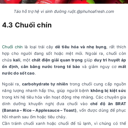
Táo hỗ trợ hệ vi sinh đường ruột.@phuhoafresh.com
4.3 Chuối chín
Chuối chín
là loại trái cây
dễ tiêu hóa và nhẹ bụng
, rất thích
hợp cho người đang sốt hoặc mệt mỏi. Ngoài ra, chuối còn
chứa
kali
, một
chất điện giải quan trọng
giúp
duy trì huyết áp
ổn định, cân bằng nước trong tế bào
và giảm nguy cơ
mất
nước do sốt cao
.
Ngoài ra,
carbohydrate tự nhiên
trong chuối cung cấp
nguồn
năng lượng nhanh hấp thu,
giúp người bệnh
không bị kiệt sức
trong khi hệ tiêu hóa vẫn hoạt động nhẹ nhàng. Các chuyên gia
dinh dưỡng khuyến nghị đưa chuối vào
chế độ ăn BRAT
(Banana – Rice – Applesauce – Toast)
, vốn được dùng để
phục
hồi nhanh sau ốm hoặc tiêu chảy.
Cần tránh
chuối xanh hoặc chuối để tủ lạnh, vì chúng có thể