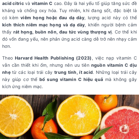
acid citric
và
vitamin C
cao. Đây là hai yếu tố giúp tăng sức đề
kháng và chống oxy hóa. Tuy nhiên, khi đang sốt, đặc biệt là
có kèm
viêm họng hoặc đau dạ dày
, lượng acid này có thể
kích thích niêm mạc họng và dạ dày
, khiến người bệnh cảm
thấy
rát họng, buồn nôn, đau tức vùng thượng vị
. Cơ thể khi
đó vốn đang yếu, nên phản ứng acid càng dễ trở nên nhạy cảm
hơn.
Theo
Harvard Health Publishing (2023)
, việc nạp vitamin C
vẫn cần thiết khi ốm, nhưng nên ưu tiên
nguồn vitamin C dịu
nhẹ
từ các loại trái cây
trung tính, ít acid
. Những loại trái cây
này giúp cơ thể
bổ sung vitamin C hiệu quả
mà không gây
kích ứng niêm mạc.