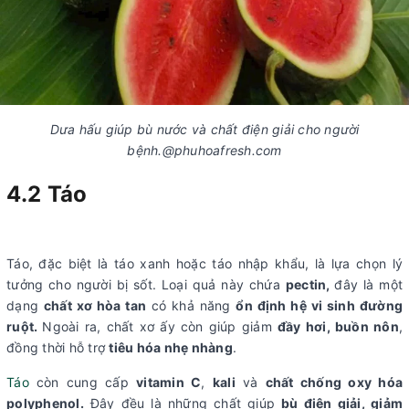
Dưa hấu giúp bù nước và chất điện giải cho người
bệnh.@phuhoafresh.com
4.2 Táo
Táo, đặc biệt là
táo xanh hoặc táo nhập khẩu
, là lựa chọn lý
tưởng cho người bị sốt. Loại quả này chứa
pectin,
đây là mộ
t
dạng
chất xơ hòa tan
có khả năng
ổn định hệ vi sinh đường
ruột.
Ngoài ra, chất xơ ấy còn
giúp giảm
đầy hơi, buồn nôn
,
đồng thời hỗ trợ
tiêu hóa nhẹ nhàng
.
Táo
còn cung cấp
vitamin C
,
kali
và
chất chống oxy hóa
polyphenol.
Đây đều là những chất
giúp
bù điện giải, giảm