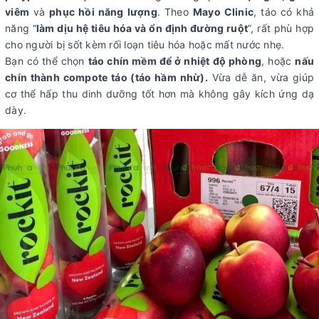
viêm
và
phục hồi năng lượng
. Theo
Mayo Clinic
, táo có khả
năng “
làm dịu hệ tiêu hóa và ổn định đường ruột
”, rất phù hợp
cho người bị sốt kèm rối loạn tiêu hóa hoặc mất nước nhẹ.
Bạn có thể chọn
táo chín mềm để ở nhiệt độ phòng
, hoặc
nấu
chín thành compote táo (táo hầm nhừ).
Vừa dễ ăn, vừa giúp
cơ thể hấp thu dinh dưỡng tốt hơn mà không gây kích ứng dạ
dày.