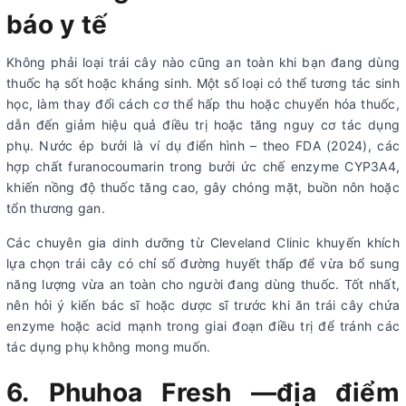
báo y tế
Không phải loại trái cây nào cũng an toàn khi bạn đang dùng
thuốc hạ sốt hoặc kháng sinh. Một số loại có thể tương tác sinh
học, làm thay đổi cách cơ thể hấp thu hoặc chuyển hóa thuốc,
dẫn đến giảm hiệu quả điều trị hoặc tăng nguy cơ tác dụng
phụ. Nước ép bưởi là ví dụ điển hình – theo FDA (2024), các
hợp chất furanocoumarin trong bưởi ức chế enzyme CYP3A4,
khiến nồng độ thuốc tăng cao, gây chóng mặt, buồn nôn hoặc
tổn thương gan.
Các chuyên gia dinh dưỡng từ Cleveland Clinic khuyến khích
lựa chọn trái cây có chỉ số đường huyết thấp để vừa bổ sung
năng lượng vừa an toàn cho người đang dùng thuốc. Tốt nhất,
nên hỏi ý kiến bác sĩ hoặc dược sĩ trước khi ăn trái cây chứa
enzyme hoặc acid mạnh trong giai đoạn điều trị để tránh các
tác dụng phụ không mong muốn.
6. Phuhoa Fresh —địa điểm