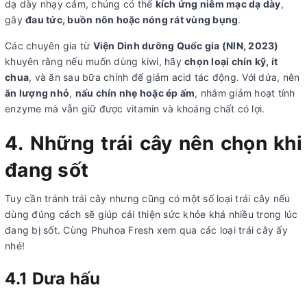
dạ dày nhạy cảm, chúng có thể
kích ứng niêm mạc dạ dày
,
gây
đau tức, buồn nôn hoặc nóng rát vùng bụng
.
Các chuyên gia từ
Viện Dinh dưỡng Quốc gia (NIN, 2023)
khuyên rằng nếu muốn dùng kiwi, hãy
chọn loại chín kỹ, ít
chua
, và ăn sau bữa chính để giảm acid tác động. Với dứa, nên
ăn lượng nhỏ
,
nấu chín nhẹ hoặc ép ấm
, nhằm giảm hoạt tính
enzyme mà vẫn giữ được vitamin và khoáng chất có lợi.
4.
Những trái cây nên chọn khi
đang sốt
Tuy cần tránh trái cây nhưng cũng có một số loại trái cây nếu
dùng đúng cách sẽ giúp cải thiện sức khỏe khá nhiều trong lúc
đang bị sốt. Cùng Phuhoa Fresh xem qua các loại trái cây ấy
nhé!
4.1 Dưa hấu