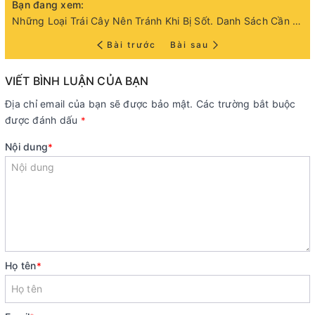
Bạn đang xem:
Những Loại Trái Cây Nên Tránh Khi Bị Sốt. Danh Sách Cần Tránh Và Gợi Ý Thay Thế
Bài trước
Bài sau
VIẾT BÌNH LUẬN CỦA BẠN
Địa chỉ email của bạn sẽ được bảo mật. Các trường bắt buộc
được đánh dấu
*
Nội dung
*
Họ tên
*