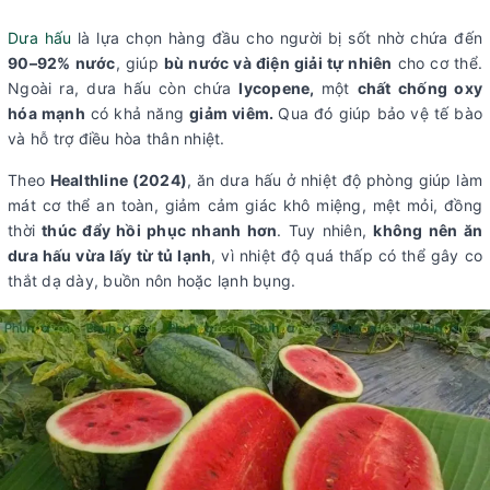
Dưa hấu
là lựa chọn hàng đầu cho người bị sốt nhờ chứa đến
90–92% nước
, giúp
bù nước và điện giải tự nhiên
cho cơ thể.
Ngoài ra, dưa hấu còn chứa
lycopene,
một
chất chống oxy
hóa mạnh
có khả năng
giảm viêm.
Qua đó giúp bảo vệ tế bào
và hỗ trợ điều hòa thân nhiệt.
Theo
Healthline (2024)
, ăn dưa hấu ở
nhi
ệt độ phòng giúp làm
mát cơ thể an toàn,
giảm cảm giác
khô miệng, mệt mỏi,
đồng
thời
thúc đẩy hồi phục nhanh hơn
. Tuy nhiên,
không nên ăn
dưa hấu vừa lấy từ tủ lạnh
, vì nhiệt độ quá thấp có thể
gây co
thắt dạ dày, buồn nôn hoặc lạnh bụng.