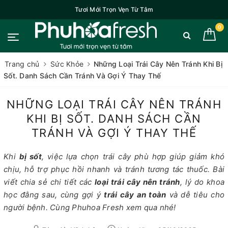
Tươi Mới Trọn Vẹn Từ Tâm
0
Trang chủ
Sức Khỏe
Những Loại Trái Cây Nên Tránh Khi Bị
Sốt. Danh Sách Cần Tránh Và Gợi Ý Thay Thế
NHỮNG LOẠI TRÁI CÂY NÊN TRÁNH
KHI BỊ SỐT. DANH SÁCH CẦN
TRÁNH VÀ GỢI Ý THAY THẾ
Khi
bị sốt
, việc lựa chọn trái cây phù hợp giúp giảm khó
chịu, hỗ trợ phục hồi nhanh và tránh tương tác thuốc. Bài
viết chia sẻ chi tiết các
loại trái cây nên tránh
, lý do khoa
học đằng sau, cùng gợi ý
trái cây an toàn
và dễ tiêu cho
người bệnh. Cùng Phuhoa Fresh xem qua nhé!