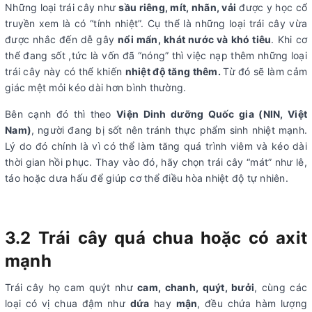
Những loại trái cây như
sầu riêng, mít, nhãn, vải
được y học cổ
truyền xem là có “tính nhiệt”. Cụ thể là những loại trái cây vừa
được nhắc đến dễ gây
nổi mẩn, khát nước và khó tiêu
. Khi cơ
thể đang sốt ,tức là vốn đã “nóng” thì việc nạp thêm những loại
trái cây này có thể khiến
nhiệt độ tăng thêm.
Từ đó sẽ làm cảm
giác mệt mỏi kéo dài hơn bình thường.
Bên cạnh đó thì theo
Viện Dinh dưỡng Quốc gia (NIN, Việt
Nam)
, người đang bị sốt nên tránh thực phẩm sinh nhiệt mạnh.
Lý do đó chính là vì có thể làm tăng quá trình viêm và kéo dài
thời gian hồi phục. Thay vào đó, hãy chọn trái cây “mát” như lê,
táo hoặc dưa hấu để giúp cơ thể điều hòa nhiệt độ tự nhiên.
3.2
Trái cây quá chua hoặc có axit
mạnh
Trái cây họ cam quýt như
cam, chanh, quýt, bưởi
, cùng các
loại có vị chua đậm như
dứa
hay
mận
, đều chứa hàm lượng