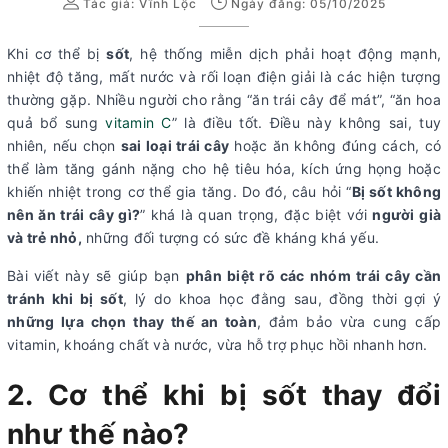
Tác giả:
Vĩnh Lộc
Ngày đăng: 05/10/2025
Khi cơ thể bị
sốt
, hệ thống miễn dịch phải hoạt động mạnh,
nhiệt độ tăng, mất nước và rối loạn điện giải là các hiện tượng
thường gặp. Nhiều người cho rằng “ăn trái cây để mát”, “ăn hoa
quả bổ sung
vitamin C
” là điều tốt. Điều này không sai, tuy
nhiên, nếu chọn
sai loại trái cây
hoặc ăn không đúng cách, có
thể làm tăng gánh nặng cho hệ tiêu hóa, kích ứng họng hoặc
khiến nhiệt trong cơ thể gia tăng. Do đó, câu hỏi “
Bị sốt không
nên ăn trái cây gì?
” khá là quan trọng, đặc biệt với
người già
và trẻ nhỏ,
những đối tượng có sức đề kháng khá yếu.
Bài viết này sẽ giúp bạn
phân biệt rõ các nhóm trái cây cần
tránh khi bị sốt
, lý do khoa học đằng sau, đồng thời gợi ý
những lựa chọn thay thế an toàn
, đảm bảo vừa cung cấp
vitamin, khoáng chất và nước, vừa hỗ trợ phục hồi nhanh hơn.
2. Cơ thể khi bị sốt thay đổi
như thế nào?