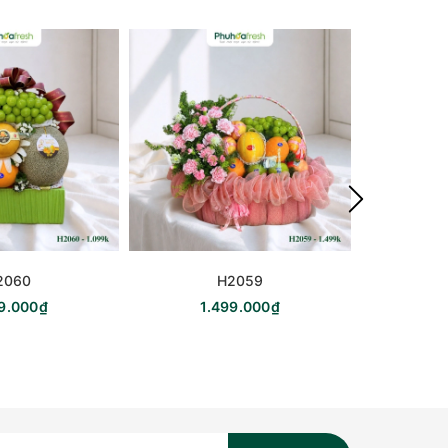
2060
H2059
99.000₫
1.499.000₫
5