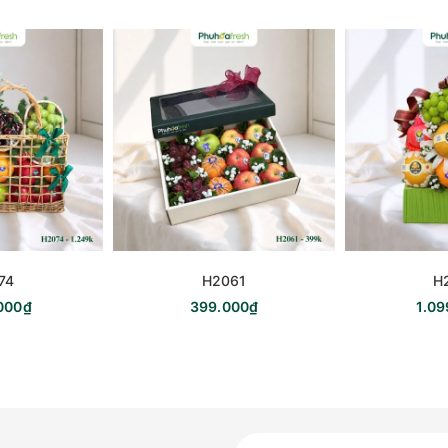
74
H2061
H
000₫
399.000₫
1.0