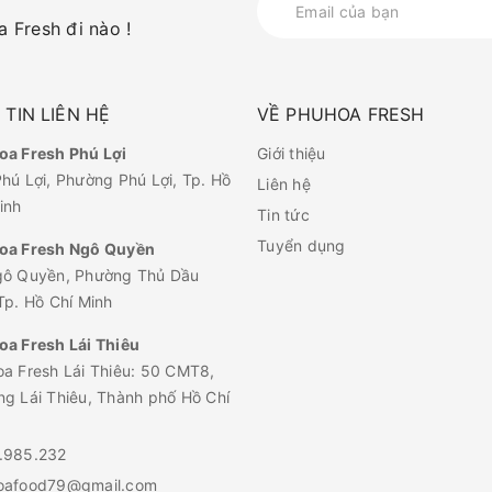
 Fresh đi nào !
TIN LIÊN HỆ
VỀ PHUHOA FRESH
a Fresh Phú Lợi
Giới thiệu
hú Lợi, Phường Phú Lợi, Tp. Hồ
Liên hệ
inh
Tin tức
Tuyển dụng
oa Fresh Ngô Quyền
gô Quyền, Phường Thủ Dầu
Tp. Hồ Chí Minh
a Fresh Lái Thiêu
a Fresh Lái Thiêu: 50 CMT8,
g Lái Thiêu, Thành phố Hồ Chí
.985.232
oafood79@gmail.com