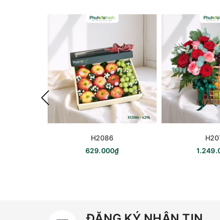
H2086
H20
629.000₫
1.249.
ĐĂNG KÝ NHẬN TIN