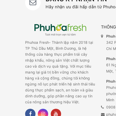
Hãy nhận ưu đãi hấp dẫn từ Phuhoa
THÔNG 
Phuho
342 P
Phuhoa Fresh- Thành lập năm 2018 tại
TP Thủ Dầu Một, Bình Dương, là hệ
Chí M
thống cửa hàng thực phẩm trái cây
Phuh
nhập khẩu, nông sản Việt chất lượng
61 N
cao và dịch vụ quà tặng. Với mục tiêu
Một, 
mang lại giá trị bền vững cho khách
hàng và cộng đồng, chúng tôi không
Phuho
ngừng nỗ lực phát triển hệ sinh thái tiêu
Phuho
dùng thực phẩm sạch, an toàn và giàu
phườn
dinh dưỡng, góp phần nâng cao uy tín
Minh
của nông sản thương hiệu Việt.
0908
phuh