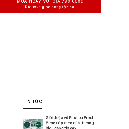
MUA NGAY VỚI GIÁ
799.000₫
Đặt mua giao hàng tận nơi
TIN TỨC
Giới thiệu về Phuhoa Fresh:
Bước tiếp theo của thương
hiệu đáng tin cậy