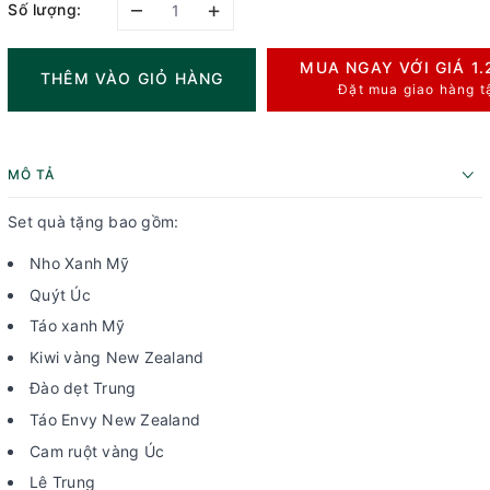
–
+
Số lượng:
MUA NGAY VỚI GIÁ
1
THÊM VÀO GIỎ HÀNG
Đặt mua giao hàng t
MÔ TẢ
Set quà tặng bao gồm:
Nho Xanh Mỹ
Quýt Úc
Táo xanh Mỹ
Kiwi vàng New Zealand
Đào dẹt Trung
Táo Envy New Zealand
Cam ruột vàng Úc
Lê Trung