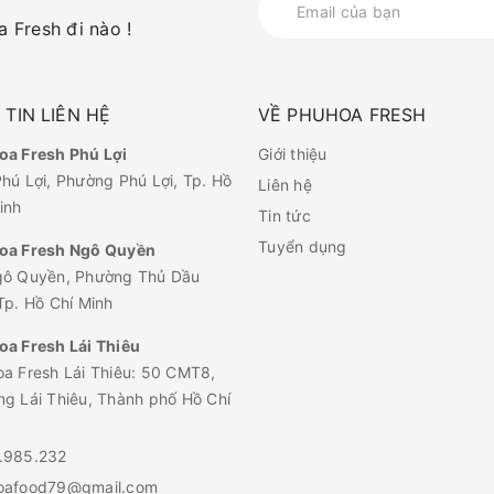
 Fresh đi nào !
TIN LIÊN HỆ
VỀ PHUHOA FRESH
a Fresh Phú Lợi
Giới thiệu
hú Lợi, Phường Phú Lợi, Tp. Hồ
Liên hệ
inh
Tin tức
Tuyển dụng
oa Fresh Ngô Quyền
gô Quyền, Phường Thủ Dầu
Tp. Hồ Chí Minh
a Fresh Lái Thiêu
a Fresh Lái Thiêu: 50 CMT8,
g Lái Thiêu, Thành phố Hồ Chí
.985.232
oafood79@gmail.com