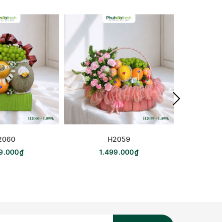
2060
H2059
99.000₫
1.499.000₫
5