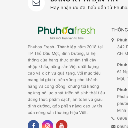
Hãy nhận ưu đãi hấp dẫn từ Phuhoa
THÔNG 
Phuho
342 P
Phuhoa Fresh- Thành lập năm 2018 tại
TP Thủ Dầu Một, Bình Dương, là hệ
Chí M
thống cửa hàng thực phẩm trái cây
Phuh
nhập khẩu, nông sản Việt chất lượng
61 N
cao và dịch vụ quà tặng. Với mục tiêu
Một, 
mang lại giá trị bền vững cho khách
hàng và cộng đồng, chúng tôi không
Phuho
ngừng nỗ lực phát triển hệ sinh thái tiêu
Phuho
dùng thực phẩm sạch, an toàn và giàu
phườn
dinh dưỡng, góp phần nâng cao uy tín
Minh
của nông sản thương hiệu Việt.
0908
phuh