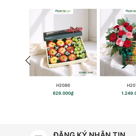
H2086
H20
629.000₫
1.249.
ĐĂNG KÝ NHẬN TIN