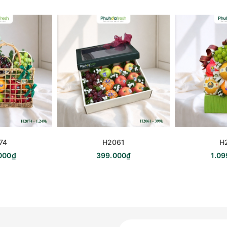
74
H2061
H
000₫
399.000₫
1.0