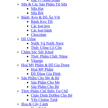
Sữa & Các Sản Phẩm Từ Sữa
Sữa Hạt
Sữa Bột
Bánh, Kẹo & Đồ Ăn Vặt
Bánh Kẹo Tết
Các loại kẹo
Các loại bánh
Chocolate
Đồ Uống
Nước Và Nước Ngọt
Thức Uống Có Cồn
Chăm Sóc Sức Khoẻ
Thực Phẩm Chức Năng
Vitamin
Hoá Mỹ Phẩm & Đồ Gia Dụng
Hoá Mỹ Phẩm
Đồ Dùng Gia Đình
Sản Phẩm Cho Mẹ & Bé
Sản Phẩm Cho Mẹ
Sản Phẩm Cho Bé
Thực Phẩm Chế Biến Tại Chỗ
Cháo Dinh Dưỡng Cho Bé
Yến Chưng Tươi
Hoa & Cây Cảnh