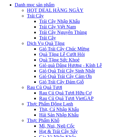
Danh mục sản phẩm
HOT DEAL HÀNG NGÀY
Trái Cây
Trái Cây Nhập Khẩu
Trái Cây Việt Nam
Trái Cây Nguyên Thùng
Trái Cây
Dịch Vụ Quà Tặng
Giỏ Trái Cây Chúc Mừng
Quà Tặng Lễ Cưới Hỏi
Quà Tặng Sức Khoẻ
Giỏ quà Dâng Hương - Kính Lễ
Giỏ Quà Trái Cây Sinh Nhật
Giỏ Quà Trái Cây Cảm Ơn
Giỏ Trái Cây Đám Giỗ
Rau Củ Quả Tươi
Rau Củ Quả Tươi Hữu Cơ
Rau Củ Quả Tươi VietGAP
Thực Phẩm Đông Lạnh
Thịt, Cá Nhập Khẩu
Hải Sản Nhập Khẩu
Thực Phẩm Khô
Mì, Nui, Ngũ Cốc
Hạt & Trái Cây Sấy
Gia Vị Nhập Khẩu