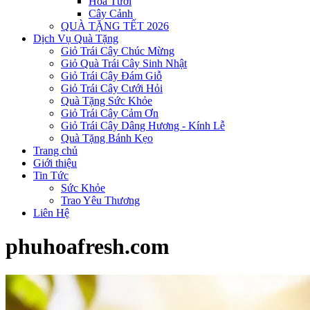
Hoa Tươi
Cây Cảnh
QUÀ TẶNG TẾT 2026
Dịch Vụ Quà Tặng
Giỏ Trái Cây Chúc Mừng
Giỏ Quà Trái Cây Sinh Nhật
Giỏ Trái Cây Đám Giỗ
Giỏ Trái Cây Cưới Hỏi
Quà Tặng Sức Khỏe
Giỏ Trái Cây Cảm Ơn
Giỏ Trái Cây Dâng Hương - Kính Lễ
Quà Tặng Bánh Kẹo
Trang chủ
Giới thiệu
Tin Tức
Sức Khỏe
Trao Yêu Thương
Liên Hệ
phuhoafresh.com