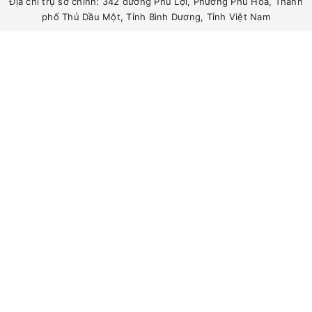
Địa chỉ trụ sở chính: 342 đường Phú Lợi, Phường Phú Hòa, Thành
phố Thủ Dầu Một, Tỉnh Bình Dương, Tỉnh Việt Nam