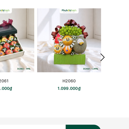
2061
H2060
.000₫
1.099.000₫
1