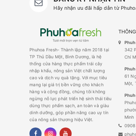
Hãy nhận ưu đãi hấp dẫn từ Phuhoa
THÔNG 
Phuho
342 P
Phuhoa Fresh- Thành lập năm 2018 tại
TP Thủ Dầu Một, Bình Dương, là hệ
Chí M
thống cửa hàng thực phẩm trái cây
Phuh
nhập khẩu, nông sản Việt chất lượng
61 N
cao và dịch vụ quà tặng. Với mục tiêu
Một, 
mang lại giá trị bền vững cho khách
hàng và cộng đồng, chúng tôi không
Phuho
ngừng nỗ lực phát triển hệ sinh thái tiêu
Phuho
dùng thực phẩm sạch, an toàn và giàu
phườn
dinh dưỡng, góp phần nâng cao uy tín
Minh
của nông sản thương hiệu Việt.
0908
phuh