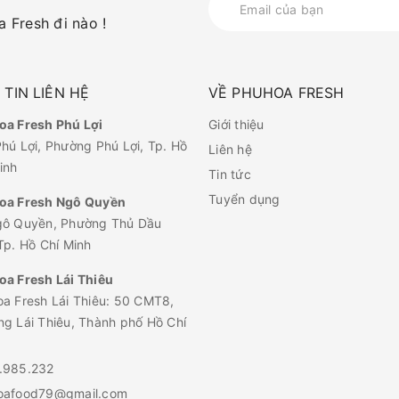
 Fresh đi nào !
TIN LIÊN HỆ
VỀ PHUHOA FRESH
a Fresh Phú Lợi
Giới thiệu
hú Lợi, Phường Phú Lợi, Tp. Hồ
Liên hệ
inh
Tin tức
Tuyển dụng
oa Fresh Ngô Quyền
gô Quyền, Phường Thủ Dầu
Tp. Hồ Chí Minh
a Fresh Lái Thiêu
a Fresh Lái Thiêu: 50 CMT8,
g Lái Thiêu, Thành phố Hồ Chí
.985.232
oafood79@gmail.com