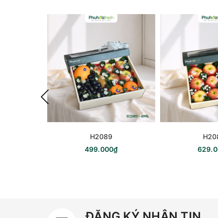
H2089
H20
499.000₫
629.
ĐĂNG KÝ NHẬN TIN