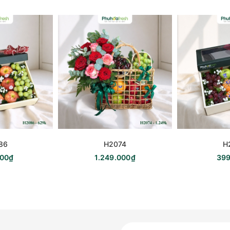
86
H2074
H
000₫
1.249.000₫
399