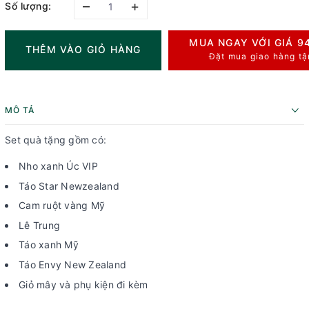
–
+
Số lượng:
MUA NGAY VỚI GIÁ
9
THÊM VÀO GIỎ HÀNG
Đặt mua giao hàng tậ
MÔ TẢ
Set quà tặng gồm có:
Nho xanh Úc VIP
Táo Star Newzealand
Cam ruột vàng Mỹ
Lê Trung
Táo xanh Mỹ
Táo Envy New Zealand
Giỏ mây và phụ kiện đi kèm