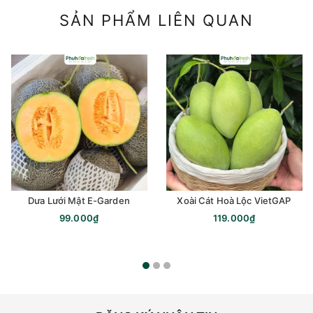
SẢN PHẨM LIÊN QUAN
Dưa Lưới Mật E-Garden
Xoài Cát Hoà Lộc VietGAP
99.000₫
119.000₫