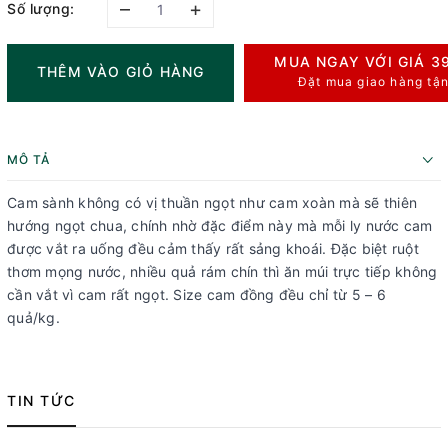
–
+
Số lượng:
MUA NGAY VỚI GIÁ
3
THÊM VÀO GIỎ HÀNG
Đặt mua giao hàng tận
MÔ TẢ
Cam sành không có vị thuần ngọt như cam xoàn mà sẽ thiên
hướng ngọt chua, chính nhờ đặc điểm này mà mỗi ly nước cam
được vắt ra uống đều cảm thấy rất sảng khoái. Đặc biệt ruột
thơm mọng nước, nhiều quả rám chín thì ăn múi trực tiếp không
cần vắt vì cam rất ngọt. Size cam đồng đều chỉ từ 5 – 6
quả/kg.
TIN TỨC